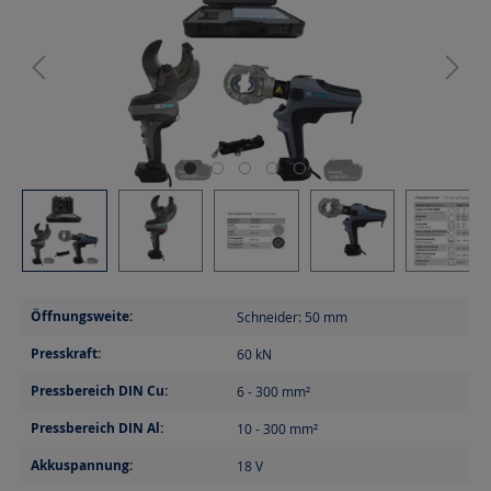
Öffnungsweite:
Schneider: 50
mm
Presskraft:
60
kN
Pressbereich DIN Cu:
6 - 300
mm²
Pressbereich DIN Al:
10 - 300
mm²
Akkuspannung:
18
V