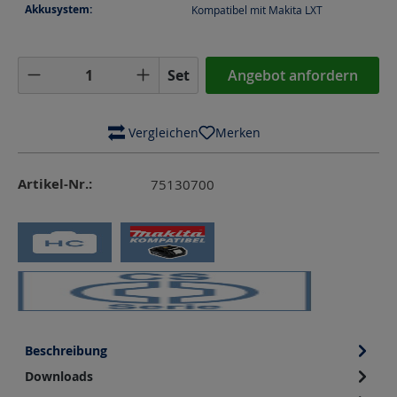
Akkusystem:
Kompatibel mit Makita LXT
Produkt Anzahl: Gib den gewünschten Wer
Set
Angebot anfordern
 Vergleichen
Merken
Artikel-Nr.:
75130700
Beschreibung
Downloads