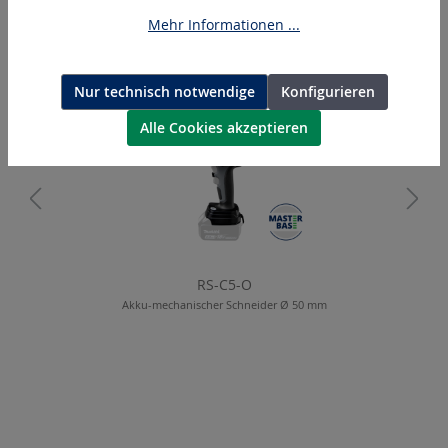
Mehr Informationen ...
Produktgalerie überspringen
Ähnliche Artikel
Nur technisch notwendige
Konfigurieren
Alle Cookies akzeptieren
RS-C5-O
Akku-mechanischer Schneider Ø 50 mm