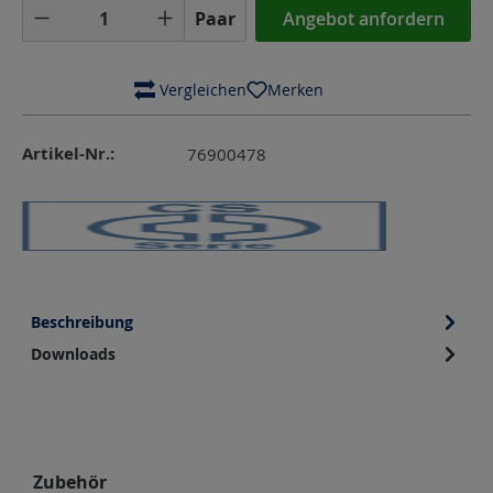
Produkt Anzahl: Gib den gewünschten Wer
Paar
Angebot anfordern
 Vergleichen
Merken
Artikel-Nr.:
76900478
Beschreibung
Downloads
Produktgalerie überspringen
Zubehör