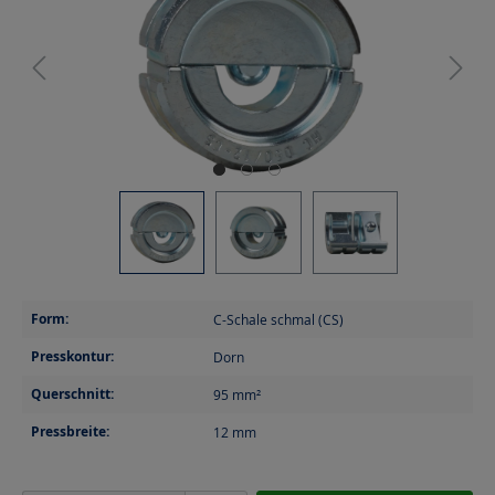
Form:
C-Schale schmal (CS)
Presskontur:
Dorn
Querschnitt:
95
mm²
Pressbreite:
12
mm