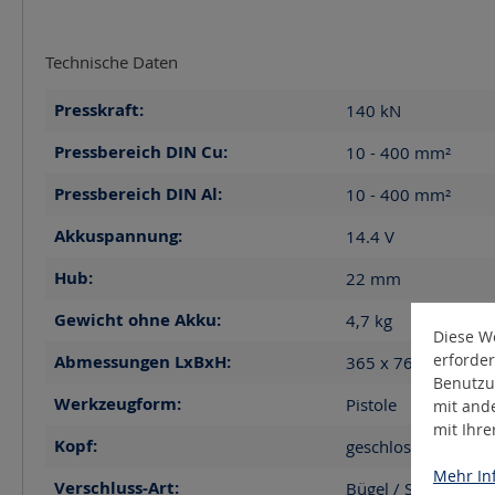
Technische Daten
Presskraft:
140
kN
Pressbereich DIN Cu:
10 - 400
mm²
Pressbereich DIN Al:
10 - 400
mm²
Akkuspannung:
14.4
V
Hub:
22
mm
Gewicht ohne Akku:
4,7
kg
Diese We
erforder
Abmessungen LxBxH:
365 x 76 x 265
m
Benutzu
Werkzeugform:
Pistole
mit and
mit Ihr
Kopf:
geschlossen
Mehr Inf
Verschluss-Art:
Bügel / Sicherheits