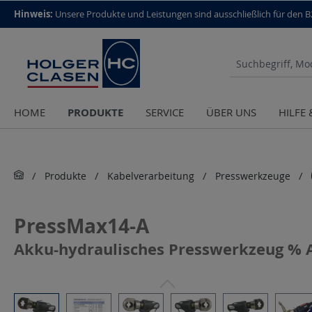
top scroll helper
Hinweis:
Unsere Produkte und Leistungen sind aus­schließlich für den 
PRODUKTE
HOME
SERVICE
ÜBER UNS
HILFE
Produkte
Kabelverarbeitung
Presswerkzeuge
PressMax14-A
Akku-hydraulisches Presswerkzeug % 
Bildergalerie überspringen