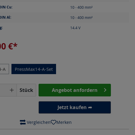
DIN Cu:
10 - 400
mm²
DIN Al:
10 - 400
mm²
g:
14.4
V
00 €*
en
4-A
PressMax14-A-Set
Anzahl: Gib den gewünschten Wert ein o
Stück
Angebot anfordern
Jetzt kaufen ➦
 Vergleichen
Merken