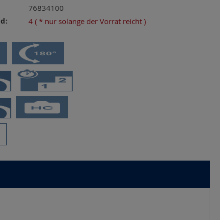
76834100
d:
4
( * nur solange der Vorrat reicht )