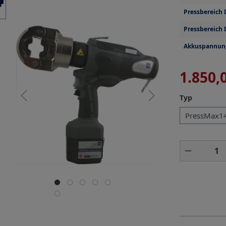
Pressbereich 
Pressbereich 
Akkuspannun
1.850,
auswähl
Typ
PressMax1
Produkt 