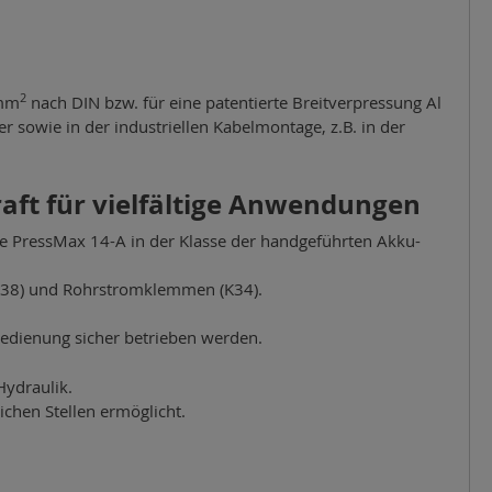
2
 mm
nach DIN bzw. für eine patentierte Breitverpressung Al
r sowie in der industriellen Kabelmontage, z.B. in der
aft für vielfältige Anwendungen
ge PressMax 14-A in der Klasse der handgeführten Akku-
r (K38) und Rohrstromklemmen (K34).
edienung sicher betrieben werden.
Hydraulik.
chen Stellen ermöglicht.