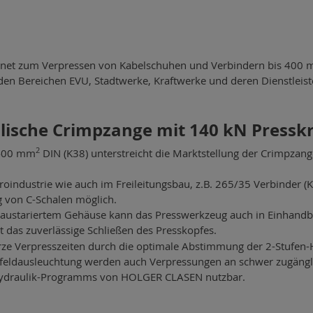
ignet zum Verpressen von Kabelschuhen und Verbindern bis 400
 den Bereichen EVU, Stadtwerke, Kraftwerke und deren Dienstleiste
lische Crimpzange mit 140 kN Presskr
2
l 400 mm
DIN (K38) unterstreicht die Marktstellung der Crimpzan
ektroindustrie wie auch im Freileitungsbau, z.B. 265/35 Verbinde
 von C-Schalen möglich.
 austariertem Gehäuse kann das Presswerkzeug auch in Einhandb
et das zuverlässige Schließen des Presskopfes.
ze Verpresszeiten durch die optimale Abstimmung der 2-Stufen-
feldausleuchtung werden auch Verpressungen an schwer zugängli
-Hydraulik-Programms von HOLGER CLASEN nutzbar.