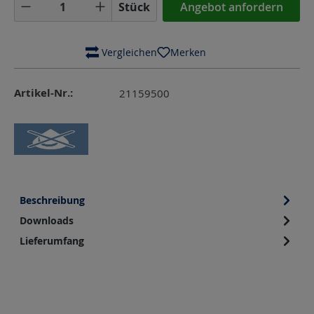
Produkt Anzahl: Gib den gewünschten Wer
Stück
Angebot anfordern
 Vergleichen
Merken
Artikel-Nr.:
21159500
Beschreibung
Downloads
Lieferumfang