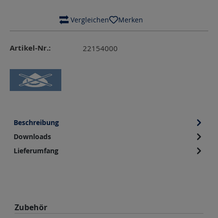
 Vergleichen
Merken
Artikel-Nr.:
22154000
Beschreibung
Downloads
Lieferumfang
Produktgalerie überspringen
Zubehör