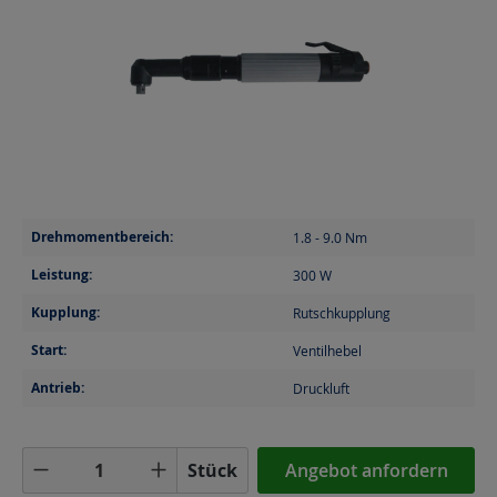
Drehmomentbereich:
1.8 - 9.0
Nm
Leistung:
300
W
Kupplung:
Rutschkupplung
Start:
Ventilhebel
Antrieb:
Druckluft
Produkt Anzahl: Gib den gewünschten Wer
Stück
Angebot anfordern