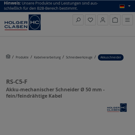
top scroll helper
Hinweis:
Unsere Produkte und Leistungen sind aus­
schließlich für den B2B-Bereich bestimmt.
Warenkorb
Produkte
Kabelverarbeitung
Schneidwerkzeuge
Akkuschneider
RS-C5-F
Akku-mechanischer Schneider Ø 50 mm -
fein/feindrähtige Kabel
Bildergalerie überspringen