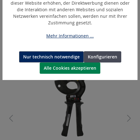
dieser Website erhöhen, der Direktwerbung dienen oder
die Interaktion mit anderen Websites und sozialen
Netzwerken vereinfachen sollen, werden nur mit Ihrer
Zustimmung gesetzt.
BL1850B
Mehr Informationen ...
Makita Akku Lithium-Ionen 18 V
Nur technisch notwendige
Konfigurieren
Produktgalerie überspringen
Ähnliche Artikel
Alle Cookies akzeptieren