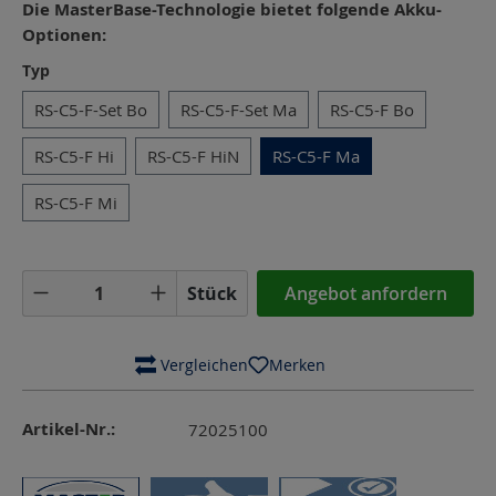
Die MasterBase-Technologie bietet folgende Akku-
Optionen:
auswählen
Typ
RS-C5-F-Set Bo
RS-C5-F-Set Ma
RS-C5-F Bo
RS-C5-F Hi
RS-C5-F HiN
RS-C5-F Ma
RS-C5-F Mi
Produkt Anzahl: Gib den gewünschten Wer
Stück
Angebot anfordern
 Vergleichen
Merken
Artikel-Nr.:
72025100