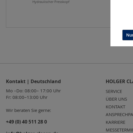
Hydraulischer Presskopf
Nur
Kontakt | Deutschland
HOLGER CL
Mo –Do: 08:00– 17:00 Uhr
SERVICE
Fr: 08:00–13:00 Uhr
ÜBER UNS
KONTAKT
Wir beraten Sie gerne:
ANSPRECHPA
+49 (0) 40 511 28 0
KARRIERE
MESSETERMI