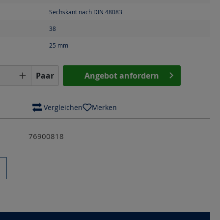
Sechskant nach DIN 48083
38
25
mm
Anzahl: Gib den gewünschten Wert ein o
Paar
Angebot anfordern
 Vergleichen
Merken
76900818