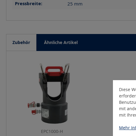
Pressbreite:
25
mm
Zubehör
Ähnliche Artikel
Produktgalerie überspringen
Diese We
erforder
Benutzu
mit and
mit Ihr
Mehr Inf
EPC1000-H