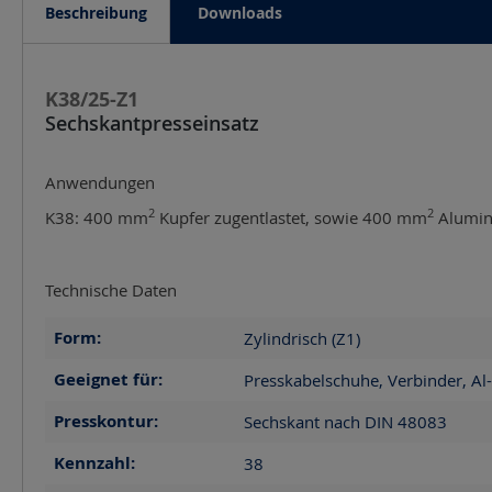
Beschreibung
Downloads
K38/25-Z1
Sechskantpresseinsatz
Anwendungen
2
2
K38: 400 mm
Kupfer zugentlastet, sowie 400 mm
Alumin
Technische Daten
Form:
Zylindrisch (Z1)
Geeignet für:
Presskabelschuhe, Verbinder, Al
Presskontur:
Sechskant nach DIN 48083
Kennzahl:
38