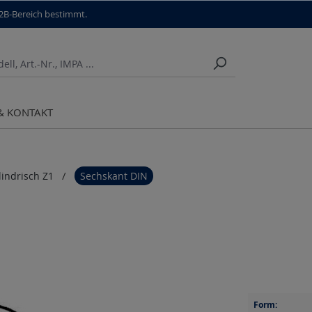
B2B-Bereich bestimmt.
 & KONTAKT
lindrisch Z1
Sechskant DIN
Form: