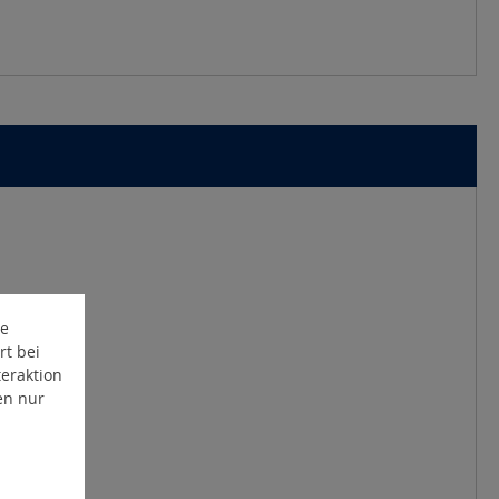
te
rt bei
eraktion
en nur