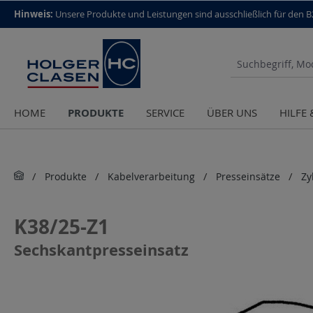
top scroll helper
Hinweis:
Unsere Produkte und Leistungen sind aus­schließlich für den 
PRODUKTE
HOME
SERVICE
ÜBER UNS
HILFE
Produkte
Kabelverarbeitung
Presseinsätze
Zy
K38/25-Z1
Sechskantpresseinsatz
Bildergalerie überspringen