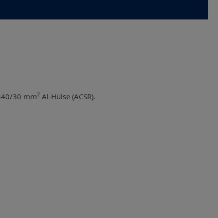
2
340/30 mm
Al-Hülse (ACSR).