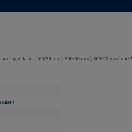
2
2
2
ium zugentlastet. 265/35 mm
, 300/50 mm
, 305/40 mm
und 
-Hülsen