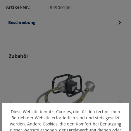
Artikel-Nr.:
85900106
Beschreibung
Produktgalerie überspringen
Zubehör
Diese Website benutzt Cookies, die für den technischen
Betrieb der Website erforderlich sind und stets gesetzt
werden. Andere Cookies, die den Komfort bei Benutzung
Record "C" 115-M14
dieser Website erhöhen, der Direktwerbung dienen oder