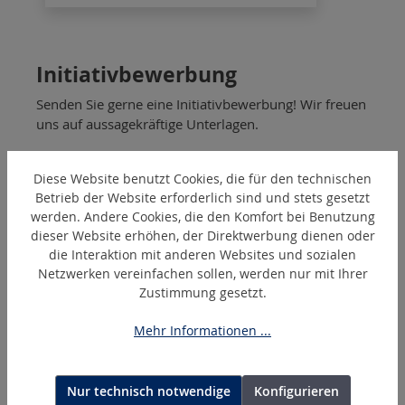
Initiativbewerbung
Senden Sie gerne eine Initiativbewerbung! Wir freuen
uns auf aussagekräftige Unterlagen.
Diese Website benutzt Cookies, die für den technischen
So erreichen Sie uns:
Betrieb der Website erforderlich sind und stets gesetzt
werden. Andere Cookies, die den Komfort bei Benutzung
dieser Website erhöhen, der Direktwerbung dienen oder
E-Mail:
bewerbung@holger-clasen.de
die Interaktion mit anderen Websites und sozialen
Telefon:
+ 49 (0)40 / 511 28 – 0
Netzwerken vereinfachen sollen, werden nur mit Ihrer
Zustimmung gesetzt.
Anschrift:
Mehr Informationen ...
HOLGER CLASEN GmbH & Co. KG
Alsterdorfer Straße 228
22297 Hamburg
Nur technisch notwendige
Konfigurieren