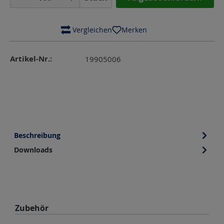
 Vergleichen
Merken
Artikel-Nr.:
19905006
Beschreibung
Downloads
Produktgalerie überspringen
Zubehör