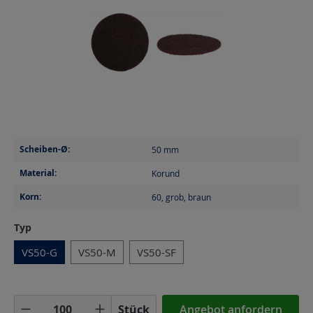
Scheiben-Ø:
50
mm
Material:
Korund
Korn:
60, grob, braun
auswählen
Typ
VS50-G
VS50-M
VS50-SF
Produkt Anzahl: Gib den gewünschten Wer
Stück
Angebot anfordern