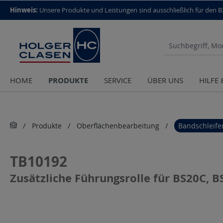
top scroll helper
Hinweis:
Unsere Produkte und Leistungen sind aus­schließlich für den 
PRODUKTE
HOME
SERVICE
ÜBER UNS
HILFE
Produkte
Oberflächenbearbeitung
Bandschleife
TB10192
Zusätzliche Führungsrolle für BS20C, 
Bildergalerie überspringen