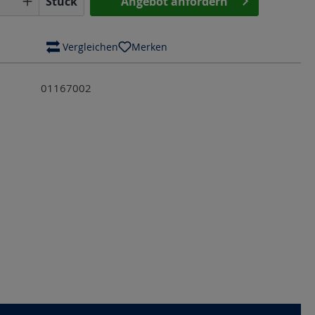
Stück
Angebot anfordern
 Vergleichen
Merken
01167002