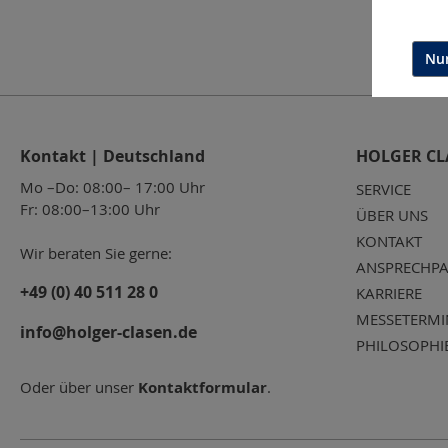
Nur
Kontakt | Deutschland
HOLGER CL
Mo –Do: 08:00– 17:00 Uhr
SERVICE
Fr: 08:00–13:00 Uhr
ÜBER UNS
KONTAKT
Wir beraten Sie gerne:
ANSPRECHPA
+49 (0) 40 511 28 0
KARRIERE
MESSETERMI
info@holger-clasen.de
PHILOSOPHI
Oder über unser
Kontaktformular
.