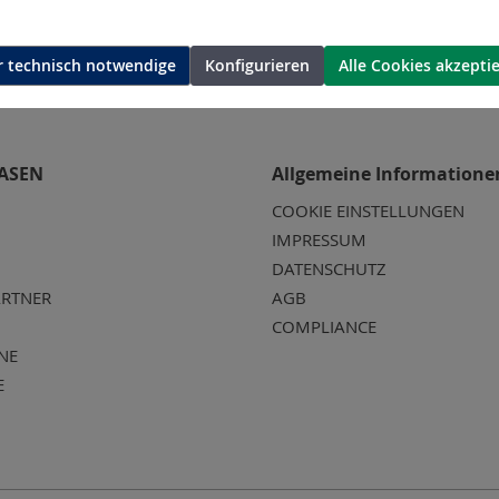
 technisch notwendige
Konfigurieren
Alle Cookies akzepti
ASEN
Allgemeine Informatione
COOKIE EINSTELLUNGEN
IMPRESSUM
DATENSCHUTZ
RTNER
AGB
COMPLIANCE
NE
E