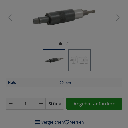
Hub:
20
mm
Produkt Anzahl: Gib den gewünschten Wer
Stück
Angebot anfordern
 Vergleichen
Merken