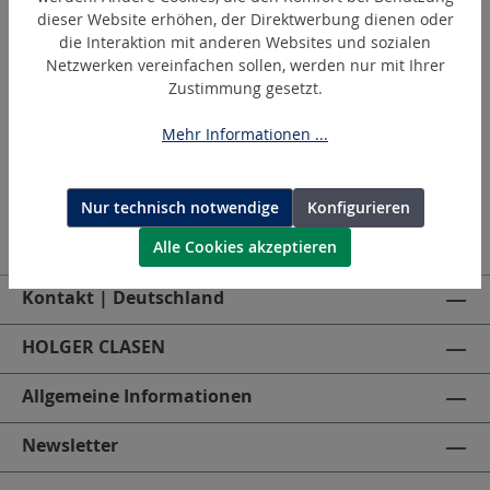
dieser Website erhöhen, der Direktwerbung dienen oder
SR-07-01
die Interaktion mit anderen Websites und sozialen
Längenausgleich
Netzwerken vereinfachen sollen, werden nur mit Ihrer
Zustimmung gesetzt.
Mehr Informationen ...
Nur technisch notwendige
Konfigurieren
Alle Cookies akzeptieren
Kontakt | Deutschland
HOLGER CLASEN
Allgemeine Informationen
Newsletter