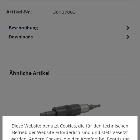
Artikel-Nr.:
36107003
Beschreibung
Downloads
Produktgalerie überspringen
Ähnliche Artikel
Diese Website benutzt Cookies, die für den technischen
Betrieb der Website erforderlich sind und stets gesetzt
werden. Andere Cookies, die den Komfort bei Benutzung