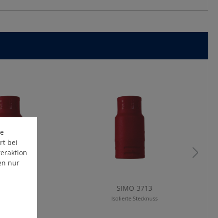
te
rt bei
eraktion
en nur
IMO-3710
SIMO-3713
ierte Stecknuss
Isolierte Stecknuss