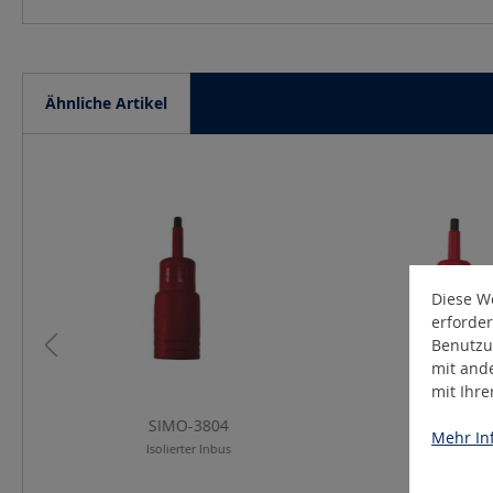
Ähnliche Artikel
Produktgalerie überspringen
Diese We
erforder
Benutzu
mit and
mit Ihr
SIMO-3804
SIMO-38
Mehr Inf
Isolierter Inbus
Isolierter In