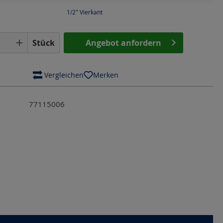
1/2" Vierkant
Anzahl: Gib den gewünschten Wert ein o
Stück
Angebot anfordern
 Vergleichen
Merken
77115006