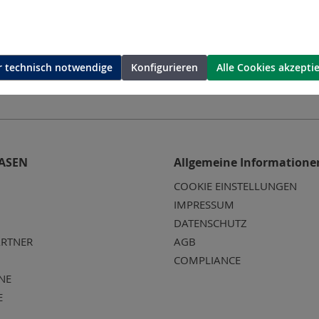
 technisch notwendige
Konfigurieren
Alle Cookies akzepti
ASEN
Allgemeine Informatione
COOKIE EINSTELLUNGEN
IMPRESSUM
DATENSCHUTZ
RTNER
AGB
COMPLIANCE
NE
E