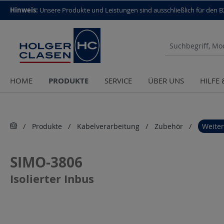
top scroll helper
Hinweis:
Unsere Produkte und Leistungen sind aus­schließlich für den 
PRODUKTE
HOME
SERVICE
ÜBER UNS
HILFE
Produkte
Kabelverarbeitung
Zubehör
Weite
SIMO-3806
Isolierter Inbus
Bildergalerie überspringen