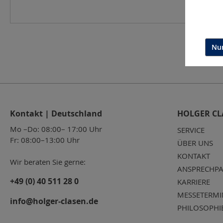
Nur
Kontakt | Deutschland
HOLGER CL
Mo –Do: 08:00– 17:00 Uhr
SERVICE
Fr: 08:00–13:00 Uhr
ÜBER UNS
KONTAKT
Wir beraten Sie gerne:
ANSPRECHPA
+49 (0) 40 511 28 0
KARRIERE
MESSETERMI
info@holger-clasen.de
PHILOSOPHI