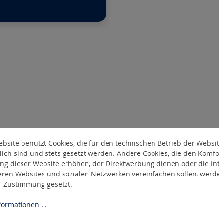
ASEN
Allgemeine Informatione
bsite benutzt Cookies, die für den technischen Betrieb der Websi
COOKIE EINSTELLUNGEN
lich sind und stets gesetzt werden. Andere Cookies, die den Komfo
IMPRESSUM
ng dieser Website erhöhen, der Direktwerbung dienen oder die Int
DATENSCHUTZ
eren Websites und sozialen Netzwerken vereinfachen sollen, werd
er Zustimmung gesetzt.
RTNER
AGB
COMPLIANCE
ormationen ...
NE