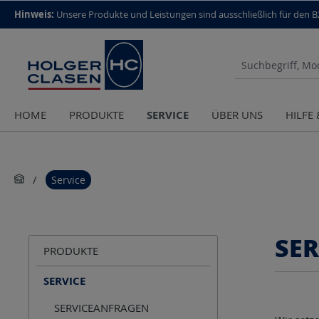
top scroll helper
Hinweis:
Unsere Produkte und Leistungen sind aus­schließlich für den 
SERVICE
HOME
PRODUKTE
ÜBER UNS
HILFE
Service
SER
PRODUKTE
SERVICE
SERVICEANFRAGEN