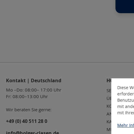
Kontakt | Deutschland
HOLGER CL
Diese We
Mo –Do: 08:00– 17:00 Uhr
SERVICE
erforder
Fr: 08:00–13:00 Uhr
ÜBER UNS
Benutzu
KONTAKT
mit and
Wir beraten Sie gerne:
mit Ihr
ANSPRECHPA
+49 (0) 40 511 28 0
KARRIERE
Mehr Inf
MESSETERMI
info@holger-clasen.de