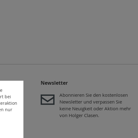
n
Newsletter
te
Abonnieren Sie den kostenlosen
rt bei
Newsletter und verpassen Sie
eraktion
keine Neuigkeit oder Aktion mehr
en nur
von Holger Clasen.