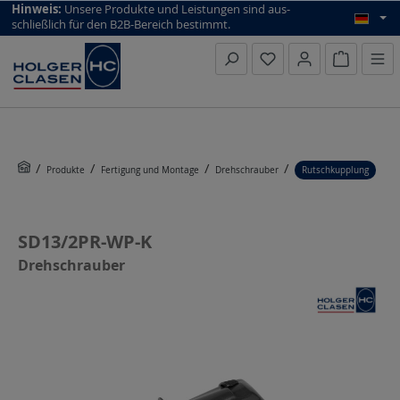
top scroll helper
Hinweis:
Unsere Produkte und Leistungen sind aus­
schließlich für den B2B-Bereich bestimmt.
Warenkorb
Produkte
Fertigung und Montage
Drehschrauber
Rutschkupplung
SD13/2PR-WP-K
Drehschrauber
Bildergalerie überspringen