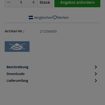
Produkt Anzahl: Gib den gewünschten Wer
Stück
Angebot anfordern
 Vergleichen
Merken
Artikel-Nr.:
21256600
Beschreibung
Downloads
Lieferumfang