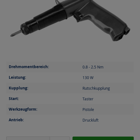
Drehmomentbereich:
0.8 - 2.5
Nm
Leistung:
130
W
Kupplung:
Rutschkupplung
Start:
Taster
Werkzeugform:
Pistole
Antrieb:
Druckluft