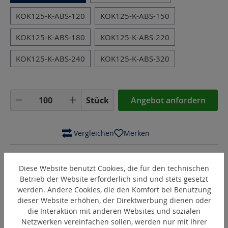
KOK125-K-ABS-120
KOK125-K-ABS-150
KOK125-K-ABS-180
KOK125-K-ABS-220
KOK125-K-ABS-240
KOK125-K-ABS-320
Produkt Anzahl: Gib den gewünschten Wer
Stück
Angebot anfordern
 Vergleichen
Merken
Artikel-Nr.:
17199558
Diese Website benutzt Cookies, die für den technischen
Betrieb der Website erforderlich sind und stets gesetzt
Beschreibung
werden. Andere Cookies, die den Komfort bei Benutzung
dieser Website erhöhen, der Direktwerbung dienen oder
die Interaktion mit anderen Websites und sozialen
Netzwerken vereinfachen sollen, werden nur mit Ihrer