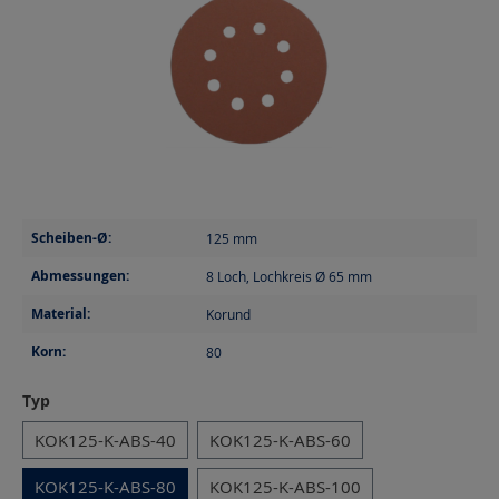
Scheiben-Ø:
125
mm
Abmessungen:
8 Loch, Lochkreis Ø 65
mm
Material:
Korund
Korn:
80
auswählen
Typ
KOK125-K-ABS-40
KOK125-K-ABS-60
KOK125-K-ABS-80
KOK125-K-ABS-100