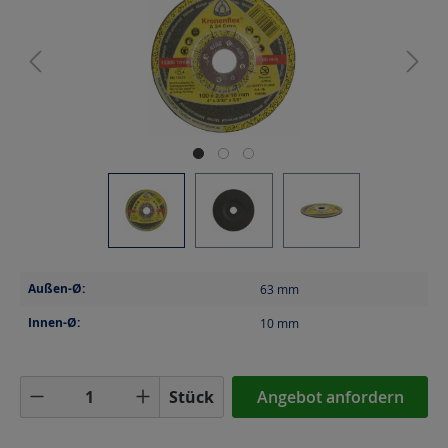
Außen-Ø:
63
mm
Innen-Ø:
10
mm
Produkt Anzahl: Gib den gewünschten Wer
Stück
Angebot anfordern