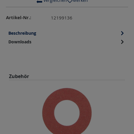
 Vergleichen
Merken
Artikel-Nr.:
12199136
Beschreibung
Downloads
Produktgalerie überspringen
Zubehör