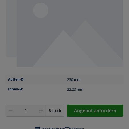
Außen-Ø:
230
mm
Innen-Ø:
22.23
mm
Produkt Anzahl: Gib den gewünschten Wer
Stück
Angebot anfordern