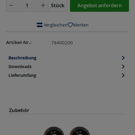
Produkt Anzahl: Gib den gewünschten Wer
Stück
Angebot anfordern
 Vergleichen
Merken
Artikel-Nr.:
78400200
Beschreibung
Downloads
Lieferumfang
Produktgalerie überspringen
Zubehör