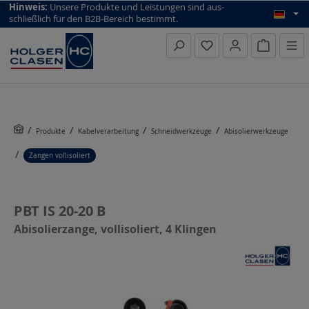
top scroll helper
Hinweis:
Unsere Produkte und Leistungen sind aus­
schließlich für den B2B-Bereich bestimmt.
Warenkorb
Produkte
Kabelverarbeitung
Schneidwerkzeuge
Abisolierwerkzeuge
Zangen vollisoliert
PBT IS 20-20 B
Abisolierzange, vollisoliert, 4 Klingen
Bildergalerie überspringen