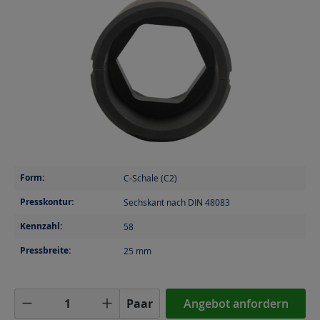
Form:
C-Schale (C2)
Presskontur:
Sechskant nach DIN 48083
Kennzahl:
58
Pressbreite:
25
mm
Produkt Anzahl: Gib den gewünschten Wer
Paar
Angebot anfordern