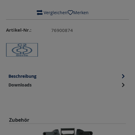
 Vergleichen
Merken
Artikel-Nr.:
76900874
Beschreibung
Downloads
Produktgalerie überspringen
Zubehör