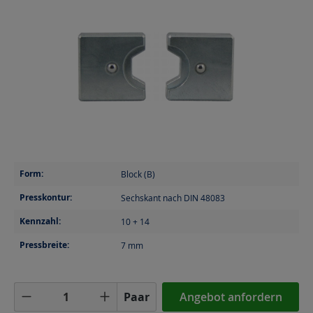
Form:
Block (B)
Presskontur:
Sechskant nach DIN 48083
Kennzahl:
10 + 14
Pressbreite:
7
mm
Produkt Anzahl: Gib den gewünschten Wer
Paar
Angebot anfordern