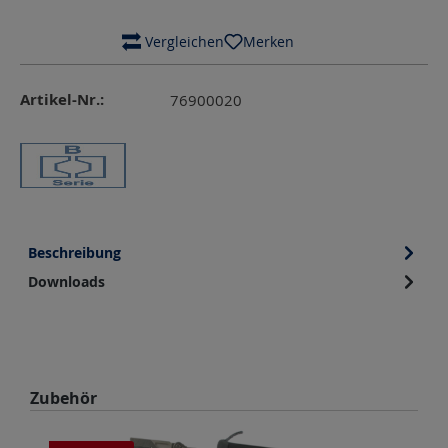
 Vergleichen
Merken
Artikel-Nr.:
76900020
Beschreibung
Downloads
Produktgalerie überspringen
Zubehör