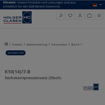
top scroll helper
Hinweis:
Unsere Produkte und Leistungen sind aus­
schließlich für den B2B-Bereich bestimmt.
Warenkorb
Produkte
Kabelverarbeitung
Presseinsätze
Block B
Sechskant DIN
K10(14)/7-B
Sechskantpresseinsatz (2fach)
Bildergalerie überspringen