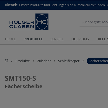
top scroll helper
Hinweis:
Unsere Produkte und Leistungen sind aus­schließlich für den 
PRODUKTE
HOME
SERVICE
ÜBER UNS
HILFE
Produkte
Zubehör
Schleifkörper
Fächersche
SMT150-S
Fächerscheibe
Bildergalerie überspringen