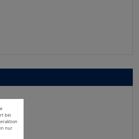
te
rt bei
eraktion
en nur