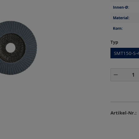
Innen-Ø:
Material:
Korn:
auswähl
Typ
SMT150-S-
Produkt 
Artikel-Nr.: