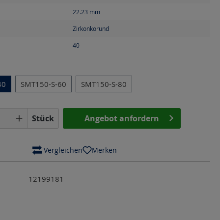
22.23
mm
Zirkonkorund
40
en
40
SMT150-S-60
SMT150-S-80
Anzahl: Gib den gewünschten Wert ein o
Stück
Angebot anfordern
 Vergleichen
Merken
12199181