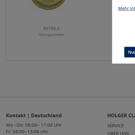
Mehr Inf
RS150-S
Schruppscheibe
Nur
Kontakt | Deutschland
HOLGER CL
Mo –Do: 08:00– 17:00 Uhr
SERVICE
Fr: 08:00–13:00 Uhr
ÜBER UNS