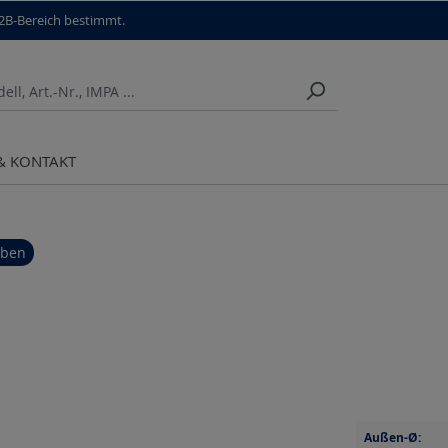
B2B-Bereich bestimmt.
 & KONTAKT
iben
Außen-Ø: