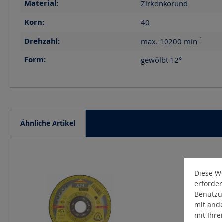
Material:
Zirkonkorund
Korn:
40
-1
Drehzahl:
max. 10200
min
Form:
gewölbt 12°
Ähnliche Artikel
Produktgalerie überspringen
Diese We
erforder
Benutzu
mit and
mit Ihr