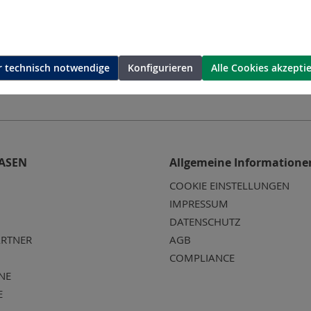
 technisch notwendige
Konfigurieren
Alle Cookies akzepti
ASEN
Allgemeine Informatione
COOKIE EINSTELLUNGEN
IMPRESSUM
DATENSCHUTZ
RTNER
AGB
COMPLIANCE
NE
E