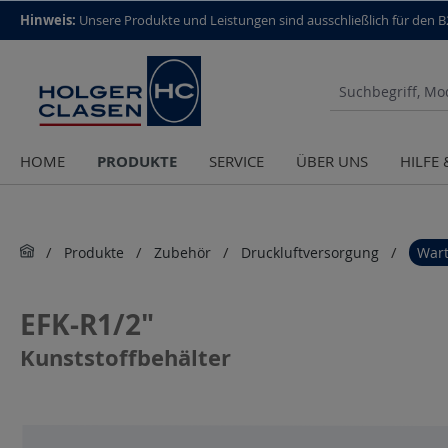
top scroll helper
Hinweis:
Unsere Produkte und Leistungen sind aus­schließlich für den 
PRODUKTE
HOME
SERVICE
ÜBER UNS
HILFE
Produkte
Zubehör
Druckluftversorgung
Wart
EFK-R1/2"
Kunststoffbehälter
Bildergalerie überspringen