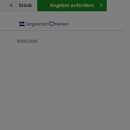
Anzahl: Gib den gewünschten Wert ein o
Stück
Angebot anfordern
 Vergleichen
Merken
93002000