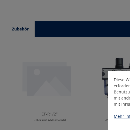
Zubehör
Produktgalerie überspringen
Diese We
erforder
Benutzu
mit and
mit Ihr
EF-R1/2"
WE-R1/2"
Mehr Inf
Filter mit Ablassventil
Wartungseinheit, 