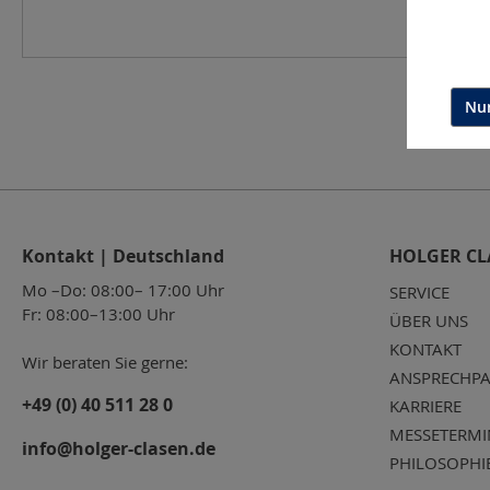
Nur
Kontakt | Deutschland
HOLGER CL
Mo –Do: 08:00– 17:00 Uhr
SERVICE
Fr: 08:00–13:00 Uhr
ÜBER UNS
KONTAKT
Wir beraten Sie gerne:
ANSPRECHPA
+49 (0) 40 511 28 0
KARRIERE
MESSETERMI
info@holger-clasen.de
PHILOSOPHI