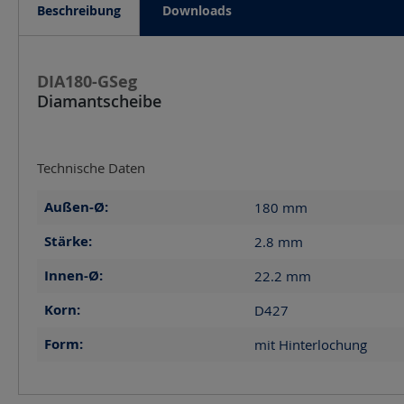
Beschreibung
Downloads
DIA180-GSeg
Diamantscheibe
Technische Daten
Außen-Ø:
180
mm
Stärke:
2.8
mm
Innen-Ø:
22.2
mm
Korn:
D427
Form:
mit Hinterlochung