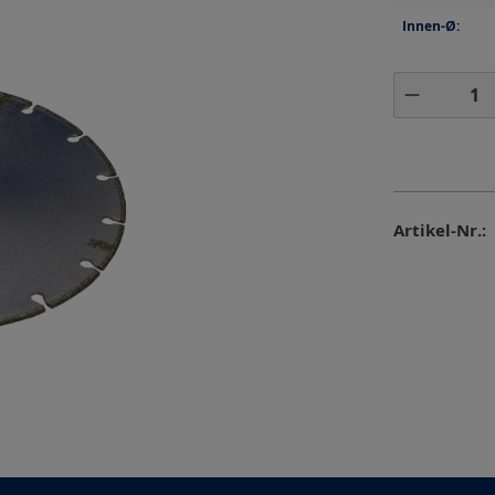
Innen-Ø:
Produkt 
Artikel-Nr.: