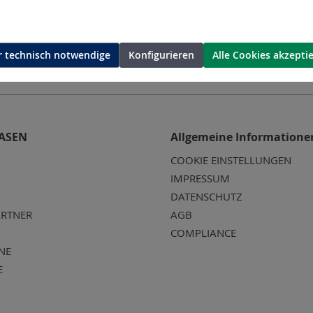
 technisch notwendige
Konfigurieren
Alle Cookies akzepti
ASEN
Allgemeine Informatione
COOKIE EINSTELLUNGEN
IMPRESSUM
DATENSCHUTZ
RTNER
AGB
COMPLIANCE
NE
E