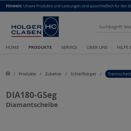
top scroll helper
Hinweis:
Unsere Produkte und Leistungen sind aus­schließlich für den 
PRODUKTE
HOME
SERVICE
ÜBER UNS
HILFE
Produkte
Zubehör
Schleifkörper
Trennschei
DIA180-GSeg
Diamantscheibe
Bildergalerie überspringen