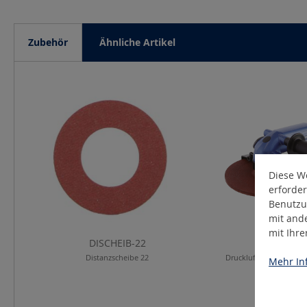
Zubehör
Ähnliche Artikel
Produktgalerie überspringen
Diese We
erforder
Benutzu
mit and
mit Ihr
DISCHEIB-22
DW108-
Distanzscheibe 22
Druckluft-Winkelschle
Mehr Inf