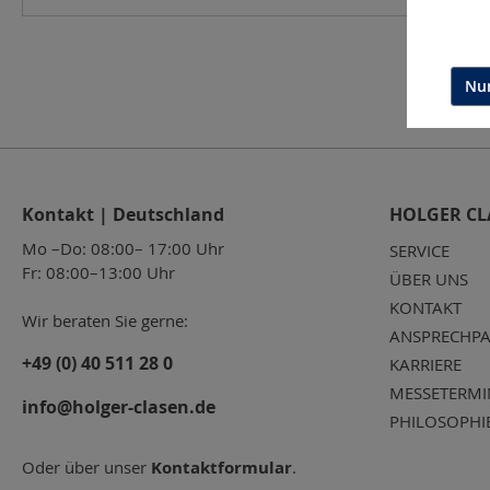
Nur
Kontakt | Deutschland
HOLGER CL
Mo –Do: 08:00– 17:00 Uhr
SERVICE
Fr: 08:00–13:00 Uhr
ÜBER UNS
KONTAKT
Wir beraten Sie gerne:
ANSPRECHPA
+49 (0) 40 511 28 0
KARRIERE
MESSETERMI
info@holger-clasen.de
PHILOSOPHI
Oder über unser
Kontaktformular
.